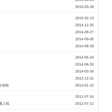
2015-03-28
2015-02-13
2014-12-25
2014-09-27
2014-09-05
2014-08-28
2014-05-24
2014-04-26
2014-03-30
2013-12-31
务指南
2013-01-22
2012-07-16
通上线
2012-07-12