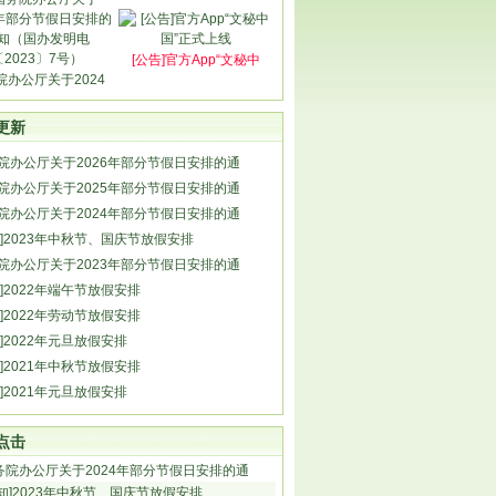
[公告]官方App“文秘中
院办公厅关于2024
更新
院办公厅关于2026年部分节假日安排的通
院办公厅关于2025年部分节假日安排的通
院办公厅关于2024年部分节假日安排的通
知]2023年中秋节、国庆节放假安排
院办公厅关于2023年部分节假日安排的通
知]2022年端午节放假安排
知]2022年劳动节放假安排
知]2022年元旦放假安排
知]2021年中秋节放假安排
知]2021年元旦放假安排
点击
务院办公厅关于2024年部分节假日安排的通
通知]2023年中秋节、国庆节放假安排