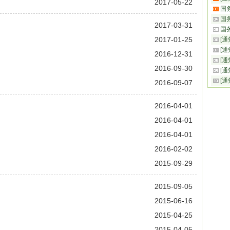
2017-05-22
国
国
2017-03-31
国
2017-01-25
[
[
2016-12-31
[通
2016-09-30
[通
[
2016-09-07
2016-04-01
2016-04-01
2016-04-01
2016-02-02
2015-09-29
2015-09-05
2015-06-16
2015-04-25
2015-04-05