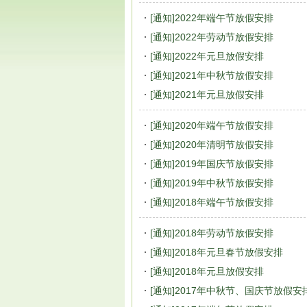
[通知]2022年端午节放假安排
[通知]2022年劳动节放假安排
[通知]2022年元旦放假安排
[通知]2021年中秋节放假安排
[通知]2021年元旦放假安排
[通知]2020年端午节放假安排
[通知]2020年清明节放假安排
[通知]2019年国庆节放假安排
[通知]2019年中秋节放假安排
[通知]2018年端午节放假安排
[通知]2018年劳动节放假安排
[通知]2018年元旦春节放假安排
[通知]2018年元旦放假安排
[通知]2017年中秋节、国庆节放假安