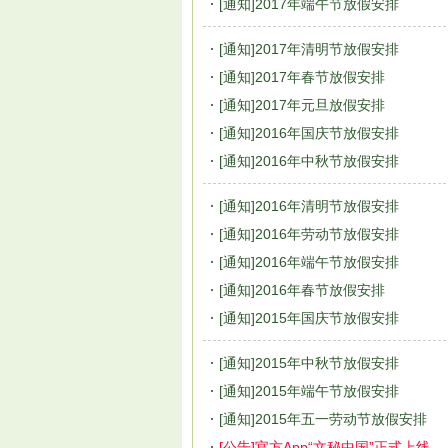
[通知]2017年端午节放假安排
[通知]2017年清明节放假安排
[通知]2017年春节放假安排
[通知]2017年元旦放假安排
[通知]2016年国庆节放假安排
[通知]2016年中秋节放假安排
[通知]2016年清明节放假安排
[通知]2016年劳动节放假安排
[通知]2016年端午节放假安排
[通知]2016年春节放假安排
[通知]2015年国庆节放假安排
[通知]2015年中秋节放假安排
[通知]2015年端午节放假安排
[通知]2015年五一劳动节放假安排
[公告]官方App“文秘中国”正式上线